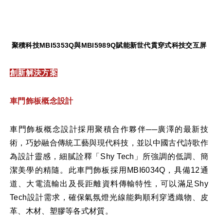
聚積科技
MBI5353Q
與
MBI5989Q
賦能新世代貫穿式科技交互屏
創新解決方案
車門飾板概念設計
車門飾板概念設計採用聚積合作夥伴──廣澤的最新技
術，巧妙融合傳統工藝與現代科技，並以中國古代詩歌作
為設計靈感，細膩詮釋「Shy Tech」所強調的低調、簡
潔美學的精隨。此車門飾板採用MBI6034Q，具備12通
道、大電流輸出及長距離資料傳輸特性，可以滿足Shy
Tech設計需求，確保氣氛燈光線能夠順利穿透織物、皮
革、木材、塑膠等各式材質。