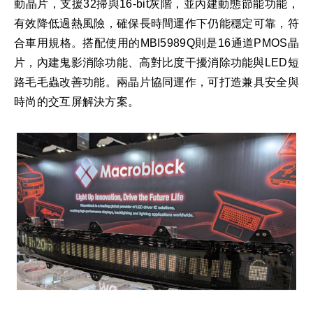
動晶片，支援32掃與16-bit灰階，並內建動態節能功能，
有效降低過熱風險，確保長時間運作下仍能穩定可靠，符
合車用規格。搭配使用的MBI5989Q則是16通道PMOS晶
片，內建鬼影消除功能、高對比度干擾消除功能與LED短
路毛毛蟲改善功能。兩晶片協同運作，可打造兼具安全與
時尚的交互屏解決方案。​