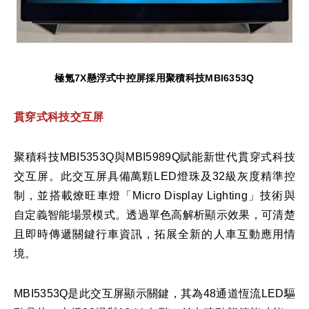
極氪
7X
懸浮式中控屏採用聚積科技
MBI6353Q
貫穿式科技交互屏
聚積科技MBI5353Q與MBI5989Q賦能新世代貫穿式科技
交互屏。此交互屏具備萬顆LED燈珠及32級灰度精準控
制，並搭載燎旺車燈「Micro Display Lighting」技術與
自定義智能場景模式。透過單色高解析顯示效果，可清楚
且即時傳遞關鍵行車資訊，拓展全新的人車互動應用情
境。
MBI5353Q是此交互屏顯示關鍵，其為48通道恆流LED驅