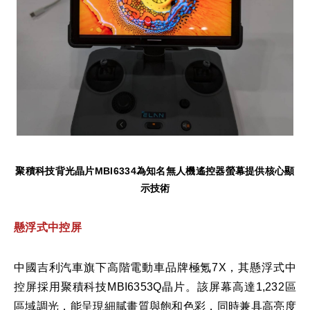
聚積科技背光晶片
MBI6334
為知名無人機遙控器螢幕提供核心顯
示技術
懸浮式中控屏
中國吉利汽車旗下高階電動車品牌極氪7X，其懸浮式中
控屏採用聚積科技MBI6353Q晶片。該屏幕高達1,232區
區域調光，能呈現細膩畫質與飽和色彩，同時兼具高亮度