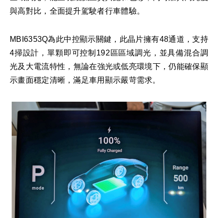
與高對比，全面提升駕駛者行車體驗。
MBI6353Q為此中控顯示關鍵，此晶片擁有48通道，支持
4掃設計，單顆即可控制192區區域調光，並具備混合調
光及大電流特性，無論在強光或低亮環境下，仍能確保顯
示畫面穩定清晰，滿足車用顯示嚴苛需求。