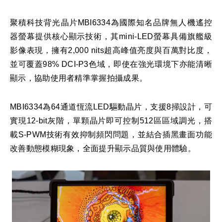
聚積科技背光晶片MBI6334為國際知名品牌無人機遙控
器螢幕提供核心顯示技術，其mini-LED螢幕具備旗艦級
影像表現，擁有2,000 nits超高峰值亮度與百萬對比度，
並可覆蓋98% DCI-P3色域，即使在強光環境下亦能清晰
顯示，協助使用者精準掌握拍攝成果。
MBI6334為64通道恆流LED驅動晶片，支援8掃設計，可
實現12-bit灰階，單顆晶片即可控制512區區域調光，搭
載S-PWM技術有效抑制頻閃問題，並結合插黑畫面功能
改善動態模糊現象，全面提升顯示品質與使用體驗。