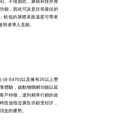
(圖4)。不僅如此，聚積科技亦推
節電功能，因此可說是目前最佳的
；較低的屏體表面溫度可帶來
使用者導入意願。
8-E470)以及擁有25以上歷
驗及顧客體驗，啟動物聯網功能以延
客戶特徵，達到精準行銷的效
時投放指定廣告亦頗受好評，
機頂盒的優勢。