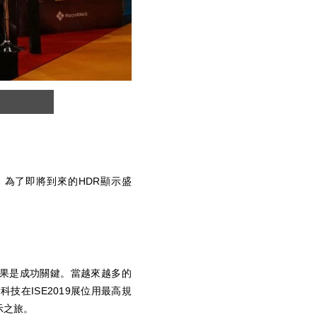
圖2. MBI5850支持HDR-Opti
，為了即將到來的HDR顯示盛
效果是成功關鍵。當越來越多的
技在ISE2019展位用最高規
示之旅。