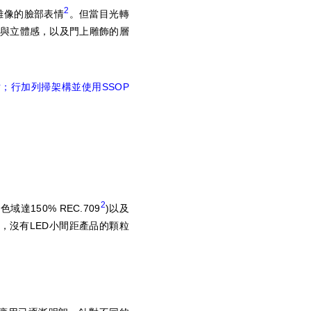
2
雕像的臉部表情
。但當目光轉
與立體感，以及門上雕飾的層
芯片；行加列掃架構並使用SSOP
2
達150% REC.709
)以及
微縮，沒有LED小間距產品的顆粒