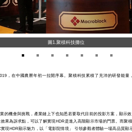
圖1.聚積科技攤位
1
2
3
4
5
6
7
 2019，在中國農曆年初一拉開序幕。聚積科技累積了充沛的研發能量
產業的機會與挑戰，產業鏈上下也知悉若要取代目前的投影方案，顯示
效果為訴求點，可以了解實現HDR是進入高階顯示市場的門票。而聚積科
」驅動IC實現HDR顯示魅力，以「電影院情境」 引領參觀者體驗一場高品質顯