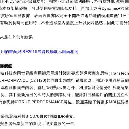
850均具有Dynamic+節電功能，相對不開啟節電功能時，均有效降低功耗
9，因為本身架構優勢，可以使用雙電源降低功耗，再加上亦有Dynamic+
1
實驗室量測數據，表面溫度亦比完全不開啟節電功能的模組降低11%
有助於長時間使用時，不會造成室內溫度上升以及悶熱感，因此可提升
可帶來最佳的節能效果
使用的畫面與ISE2019展覽現場展示圖面相同
示屏價值
積科技偕同世界級商用顯示屏設計製造專業領導廠商創思特(Transtech) (
ERFORMANCE (12-H20)共同展出精準行銷機頂盒，強調使用經
供遠程派播廣告內容、群組管理顯示屏之外，利用智能商情分析系統蒐集
增長。其中最新推出的即時人臉辨識功能，能針對目標客戶的關注度立即
創思特和TRUE PERFORMANCE展位，歡迎蒞臨了解更多MBI智慧
歡迎蒞臨聚積科技8-C370展位體驗HDR盛宴。
與會者分享新年的喜悅，迎接豐收的一年。