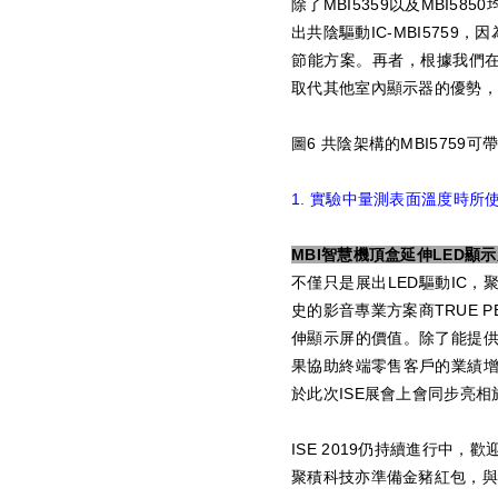
除了MBI5359以及MBI5
出共陰驅動IC-MBI575
節能方案。再者，根據我們在
取代其他室內顯示器的優勢，
圖6 共陰架構的MBI5759
1. 實驗中量測表面溫度時所
MBI智慧機頂盒延伸LED顯
不僅只是展出LED驅動IC，聚
史的影音專業方案商TRUE P
伸顯示屏的價值。除了能提
果協助終端零售客戶的業績
於此次ISE展會上會同步亮相於
ISE 2019仍持續進行中，
聚積科技亦準備金豬紅包，與