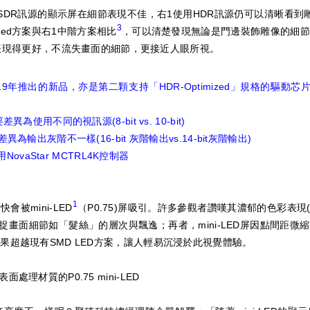
SDR訊源的顯示屏在細節表現不佳，右1使用HDR訊源仍可以清晰看到
3
ized方案與右1中階方案相比
，可以清楚發現無論是門邊裝飾雕像的細節
方案均表現得更好，不流失畫面的細節，更接近人眼所視。
於2019年推出的新品，亦是第二顆支持「HDR-Optimized」規格的驅動
為使用不同的視訊源(8-bit vs. 10-bit)
為輸出灰階不一樣(16-bit 灰階輸出vs.14-bit灰階輸出)
使用NovaStar MCTRL4K控制器
1
被mini-LED
（P0.75)屏吸引。許多參觀者讚嘆其濃郁的色彩表現(色域
可以捕捉畫面細節如「髮絲」的層次與飄逸；再者，mini-LED屏因點間距
果超越現有SMD LED方案，讓人輕易沉浸於此視覺體驗。
處理材質的P0.75 mini-LED