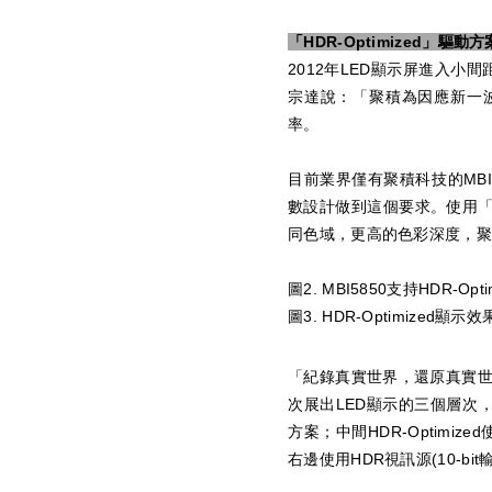
「HDR-Optimized」驅
2012年LED顯示屏進入小
宗達說：「聚積為因應新一波HD
率。
目前業界僅有聚積科技的MBI535
數設計做到這個要求。使用「HDR-
同色域，更高的色彩深度，聚積
圖2. MBI5850支持HDR-Opt
圖3. HDR-Optimized顯示效
「紀錄真實世界，還原真實
次展出LED顯示的三個層次，
方案；中間HDR-Optimized
右邊使用HDR視訊源(10-bi