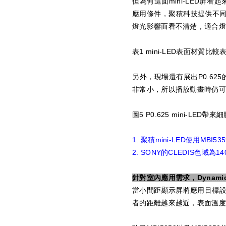
但為何這面mini-LED屏
應用條件，聚積科技提供不同
燈光影響而看不清楚，適合燈
表1 mini-LED表面材質比較
另外，現場還有展出P0.62
非常小，所以播放動畫時仍可
圖5 P0.625 mini-LED
1. 聚積mini-LED使用MBI53
2. SONY的CLEDIS色域為140
針對室內應用需求，Dynam
當小間距顯示屏將應用目標設
者的距離越來越近，表面溫度