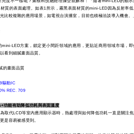
看起來亮度不一樣呢？聚積科技總經理陳企凱解釋：「隨著mini-LED的
材質的表面處理。如表1所示，霧黑表面材質的mini-LED因為反射率
光比較複雜的應用場景，如電視台演播室，目前也積極洽談導入機會。
表
5的mini-LED方案，鎖定更小間距領域的應用，更貼近商用領域市場
以看到細膩畫面品質。
帶來細膩的畫面品質
59驅動IC
% REC. 709
ic+功能有助降低功耗與表面溫度
為取代LCD等室內應用顯示器時，熱處理與如何降低功耗一直是關注
更是容易被感受到。