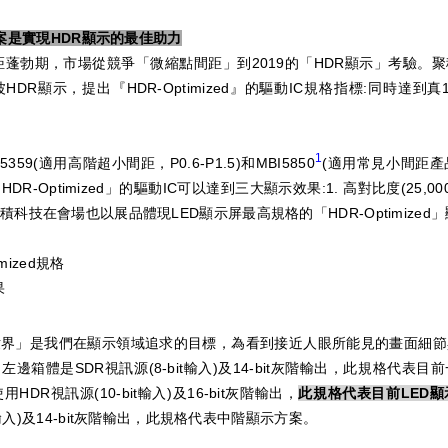
動方案是實現HDR顯示的最佳助力
間距蓬勃期，市場從競爭「微縮點間距」到2019的「HDR顯示」考驗
R顯示，提出『HDR-Optimized』的驅動IC規格指標:同時達到真16
1
9(適用高階超小間距，P0.6-P1.5)和MBI5850
(適用常見小間距產品，
Optimized」的驅動IC可以達到三大顯示效果:1. 高對比度(25,000
科技在會場也以展品體現LED顯示屏最高規格的「HDR-Optimized
imized規格
果
世界」是我們在顯示領域追求的目標，為看到接近人眼所能見的畫面細節
左邊箱體是SDR視訊源(8-bit輸入)及14-bit灰階輸出，此規格代表
使用HDR視訊源(10-bit輸入)及16-bit灰階輸出，
此規格代表目前LED
t輸入)及14-bit灰階輸出，此規格代表中階顯示方案。