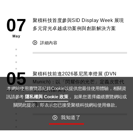
07
聚積科技首度參與SID Display Week 展現
多元背光卓越成功案例與創新解決方案
May
詳細內容
05
聚積科技前進2026慕尼黑車燈展 (DVN
Munich)：以「閃耀你的光芒」定義次世代
本網站使用瀏覽器紀錄Cookie以提供您最佳使用體驗，相關資
車用照明新美學
February
訊請參考
隱私權與 Cookie 政策
。如果您選擇繼續瀏覽網站或
詳細內容
關閉此提示，即表示您已接受聚積科技網站使用條款。
我知道了