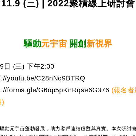
11.9 (三) | 2022聚積線上研討會
驅動
元宇宙
開創
新視界
9日 (三) 下午2:00
s://youtu.be/C28nNq9BTRQ
s://forms.gle/G6op5pKnRqse6G376
(報名
)
驅動元宇宙蓬勃發展，助力客戶連結虛擬與真實。本次研討