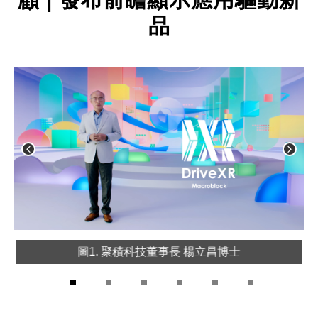
品
慷)
圖1. 聚積科技董事長 楊立昌博士
1
2
3
4
5
6