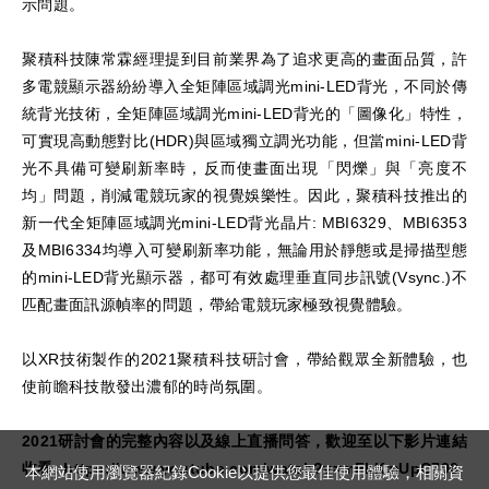
示問題。
聚積科技陳常霖經理提到目前業界為了追求更高的畫面品質，許
多電競顯示器紛紛導入全矩陣區域調光mini-LED背光，不同於傳
統背光技術，全矩陣區域調光mini-LED背光的「圖像化」特性，
可實現高動態對比(HDR)與區域獨立調光功能，但當mini-LED背
光不具備可變刷新率時，反而使畫面出現「閃爍」與「亮度不
均」問題，削減電競玩家的視覺娛樂性。因此，聚積科技推出的
新一代全矩陣區域調光mini-LED背光晶片: MBI6329、MBI6353
及MBI6334均導入可變刷新率功能，無論用於靜態或是掃描型態
的mini-LED背光顯示器，都可有效處理垂直同步訊號(Vsync.)不
匹配畫面訊源幀率的問題，帶給電競玩家極致視覺體驗。
以XR技術製作的2021聚積科技研討會，帶給觀眾全新體驗，也
使前瞻科技散發出濃郁的時尚氛圍。
2021研討會的完整內容以及線上直播問答，歡迎至以下影片連結
收看:
https://www.youtube.com/watch?v=mFkKmUpC790
本網站使用瀏覽器紀錄Cookie以提供您最佳使用體驗，相關資