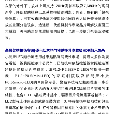
灰階的條件下，規格上可支持120Hz高幀率以及7,680Hz的高刷
新率，降低動態模糊以及減輕掃描線問題；再者，獨有的「超視
覺運算」，可有效處理低灰閃爍問題也同時再大幅改善掃描線造
成的畫面分割現象。透過新一代虛擬製作專屬晶片可解決畫面三
大挑戰，將有助達到無瑕拍攝的目標，也進一步提升視覺沉浸效
果。
高掃架構技術突破|優化低灰均勻性以提升卓越級HDR顯示效果
小間距LED顯示屏應用越來越貼近消費性市場，從過去多作為廣
告看板，觀賞距離數十公尺外，已隨技術創新拉近觀賞距離進而
將應用範疇貼近消費者，如P1.2~P2.5(SMD LED)的商用一體
機、P1.2~P0.5(mini-LED)的家庭劇院以及點間距小於
P0.5(micro-LED)的車用顯示器。聚積科技程弘毅經理進一步分
析這些小間距應用內含的五大技術門檻與LED驅動晶片需求的連
結性，包含1. LED晶粒尺寸越小，驅動晶片電流需要越精準；2.
LED製程上使用正裝或是倒裝方案；3. 轉移技術中拾放技術與巨
量轉移的應用條件；4. 打件背板因目標應用的像素間距所帶來的
選擇差異；5. PCB板層數亦與LED驅動晶片可支持的掃描數息息