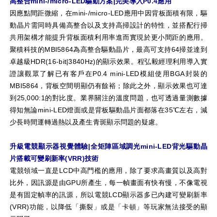
高整合mini-/micro-LED驅動方案|完美導入P0.4應用
因應點間距微縮，在mini-/micro-LED應用中因背板面積有限，驅
動晶片需同時具備高整合以及支持高掃設計的特性，並搭配行掃
共用架構才能提升背板面積利用率進而實現於更小間距的應用。
聚積科技的MBI5864為高整合驅動晶片，最高可支持64掃並達到
卓越級HDR(16-bit|3840Hz)的顯示效果。程弘毅經理利用導入實
證讓觀眾了解已有客戶在P0.4 mini-LED模組使用BGA封裝的
MBI5864，背板空間明顯仍有餘裕；除此之外，顯示效果也可達
到25,000:1的對比度。業界關注的溫度問題，也可透過量測數據
得知無論mini-LED燈面或是背板驅動晶片面都落在35℃左右，減
少長時間運轉過熱以及產生青斑顯示問題的疑慮。
升級電競顯示器視覺體驗|全矩陣區域調光mini-LED背光驅動晶
片搭載可變刷新率(VRR)技術
電競領域一直是LCD中高門檻的應用，除了要求高畫質以及高對
比外，因訊源是由GPU所產生，每一幀畫面有快有慢，不像電視
是有固定幀率的訊源，所以電競LCD顯示器多已內建可變刷新率
(VRR)功能，以降低「撕裂」或是「卡頓」等玩家無法接受的顯