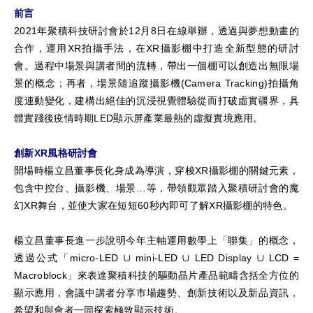
前言
2021年聚積科技研討會於12月8日在線舉辦，透過與夢想動畫的
合作，運用XR拍攝手法，在XR攝影棚中打造全新型態的研討
會。過程中場景與講者間的流轉，帶出一個棚可以創造出無限場
景的概念；再者，場景隨追蹤攝影機(Camera Tracking)拍攝角
度連動變化，建構出絕佳的沉浸視覺體驗從而打破虛實疆界，具
體實踐後疫情時期LED顯示屏產業最熱的虛擬實境應用。
創新XR風格研討會
開場時楊立昌董事長化身成為導演，穿梭XR攝影棚的關鍵元素，
包含中控台、攝影機、場景…等，帶領觀眾踏入聚積研討會的魔
幻XR舞台，並使大家在短短60秒內即可了解XR攝影棚的特色。
楊立昌董事長進一步說明今年主軸運用數學上「聯集」的概念，
透過公式「micro-LED ∪ mini-LED ∪ LED Display ∪ LCD =
Macroblock」來表達聚積科技的驅動晶片產品範疇含括全方位的
顯示應用，會議中講者分享市場趨勢、創新技術以及新品資訊，
希望和與會者一同探索極致顯示技術。