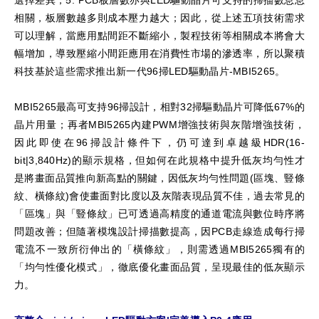
相關，板層數越多則成本壓力越大；因此，從上述五項技術需求
可以理解，當應用點間距不斷縮小，製程技術等相關成本將會大
幅增加，導致壓縮小間距應用在消費性市場的滲透率，所以聚積
科技基於這些需求推出新一代96掃LED驅動晶片-MBI5265。
MBI5265最高可支持96掃設計，相對32掃驅動晶片可降低67%的
晶片用量；再者MBI5265內建PWM增強技術與灰階增強技術，
因此即使在96掃設計條件下，仍可達到卓越級HDR(16-
bit|3,840Hz)的顯示規格，但如何在此規格中提升低灰均勻性才
是將畫面品質推向新高點的關鍵，因低灰均勻性問題(區塊、豎條
紋、橫條紋)會使畫面對比度以及灰階表現品質不佳，過去常見的
「區塊」與「豎條紋」已可透過高精度的通道電流與數位時序將
問題改善；但隨著模塊設計掃描數提高，因PCB走線造成每行掃
電流不一致所衍伸出的「橫條紋」，則需透過MBI5265獨有的
「均勻性優化模式」，徹底優化畫面品質，呈現最佳的低灰顯示
力。