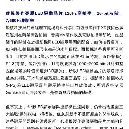
虛擬製作專屬LED驅動晶片|120Hz高幀率、16-bit灰階、
7,680Hz刷新率
聚積科技吳易達經理在開場時即分享目前虛擬製作中XR技術已廣
泛運用在商業廣告拍攝、音樂MV製作以及電影拍攝等領域，虛擬
製作的關鍵在於攝影機與LED顯示屏間的配合，如何拍得逼真，
如何降低拍攝畫面瑕疵都是追求的目標。而根據這些應用可分析
出1. 目前常用LED顯示屏的點間距落在P1.5(特寫、近距拍攝)-
P2.8(背景、遠距拍攝)，且亮度要求為1000~2000 nits以利調整
匹配場景的峰值亮度(HDR訊源)，所以LED驅動晶片的最適行掃
數為16掃以下才能兼顧亮度以及畫面品質；2. 攝影機的拍攝格式
(FPS)為LED顯示屏的顯示幀率的自然數倍數，可透過控制器
Genlock達到同步效果，是作為無瑕拍攝的基礎。
但事實上，即使LED顯示屏與攝影機已達同步，仍會出現畫面三
大挑戰:動態模糊、掃描線、低灰刷新率不足而產生的閃爍現象，
這些顯示問題則必須透過新一代虛擬製作專屬驅動晶片才能夠具
體改善。此驅動晶片擁有「PWM增強進化功能」，在實現16-bit