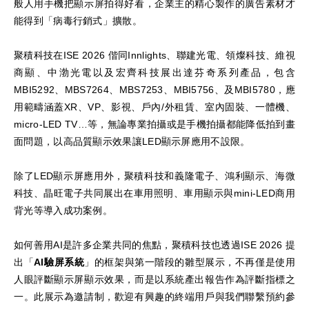
般人用手機把顯示屏拍得好看，企業主的精心製作的廣告素材才
能得到「病毒行銷式」擴散。
聚積科技在ISE 2026 偕同Innlights、聯建光電、領燦科技、維視
商顯、中渤光電以及宏齊科技展出達芬奇系列產品，包含
MBI5292、MBS7264、MBS7253、MBI5756、及MBI5780，應
用範疇涵蓋XR、VP、影視、戶內/外租賃、室內固裝、一體機、
micro-LED TV…等，無論專業拍攝或是手機拍攝都能降低拍到畫
面問題，以高品質顯示效果讓LED顯示屏應用不設限。
除了LED顯示屏應用外，聚積科技和義隆電子、鴻利顯示、海微
科技、晶旺電子共同展出在車用照明、車用顯示與mini-LED商用
背光等導入成功案例。
如何善用AI是許多企業共同的焦點，聚積科技也透過ISE 2026 提
出「
AI
驗屏系統
」的框架與第一階段的雛型展示，不再僅是使用
人眼評斷顯示屏顯示效果，而是以系統產出報告作為評斷指標之
一。此展示為邀請制，歡迎有興趣的終端用戶與我們聯繫預約參