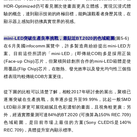
HDR-Optimized仍可看見層次使畫面更具立體感，實現沉浸式體
驗的概念，達到顯示技術的終極目標，能夠讓觀看者身歷其境，在
顯示器上感知到彷彿真實世界的視感。
mini-LED突破生產良率挑戰，最貼近BT.2020的色域範圍
(圖5-6)
在6月美國infocomm展覽中，許多製造商紛紛提出mini-LED方
案。目前這些所謂的「mini-LED」(即傳統COB)多是採用正裝
(Face-up Chip)芯片，但聚積與錼創所合作的mini-LED箱體是使
用覆晶(Flip Chip)芯片，在散熱、發光效率以及發光均勻性三個指
標表現均較傳統COB方案更佳。
從下圖的比較可以清楚了解，相較2017年研討會的展出，聚積已
逐漸突破在生產挑戰，良率逐步提升至99.99%，比起一般SMD
LED顯示屏更可展現細膩且色彩濃郁的畫面，且視角較更廣；另
外，經過實際量測可達84%的BT.2020 (可換算為150% REC.709)
色域範圍，是目前市場上最佳的方案(Sony CLEDIS是140%
REC.709)，具體提升室內顯示標準。