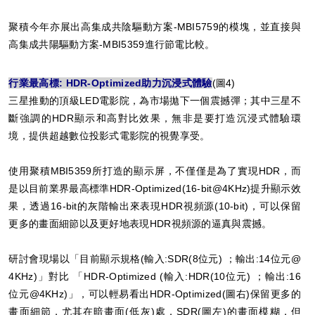
聚積今年亦展出高集成共陰驅動方案-MBI5759的模塊，並直接與
高集成共陽驅動方案-MBI5359進行節電比較。
行業最高標: HDR-Optimized助力沉浸式體驗
(圖4)
三星推動的頂級LED電影院，為市場拋下一個震撼彈；其中三星不
斷強調的HDR顯示和高對比效果，無非是要打造沉浸式體驗環
境，提供超越數位投影式電影院的視覺享受。
使用聚積MBI5359所打造的顯示屏，不僅僅是為了實現HDR，而
是以目前業界最高標準HDR-Optimized(16-bit@4KHz)提升顯示效
果，透過16-bit的灰階輸出來表現HDR視頻源(10-bit)，可以保留
更多的畫面細節以及更好地表現HDR視頻源的逼真與震撼。
研討會現場以「目前顯示規格(輸入:SDR(8位元) ；輸出:14位元@
4KHz)」對比 「HDR-Optimized (輸入:HDR(10位元) ；輸出:16
位元@4KHz)」，可以輕易看出HDR-Optimized(圖右)保留更多的
畫面細節，尤其在暗畫面(低灰)處，SDR(圖左)的畫面模糊，但