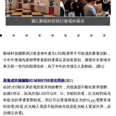
圖1.聚積科技研討會場外展示
1
2
3
4
5
6
7
8
9
聚積科技國際研討會是每年夏天LED顯屏界不可錯過的重要活動，
今年不僅場內講師帶來最新的產業以及技術新知，聚積亦在會場外
展示新一世代的顯屏技術，為下半年的市場注入新動能。(圖1)
高集成共陰驅動IC-MBI5759首次亮相
(圖2)
由於LED顯示屏節電的需求持續攀升，共陰議題不斷在業界發酵。
如圖2所示，因為共陰LED可以R、G、B個別供電，紅光相對綠光
和藍光的導通電壓較低，所以可以透過降低紅光的V
電壓來達
LED
到節電(前提:紅光輸入電源不能與綠光或是藍光輸入電源共用，必
須獨立供電)。