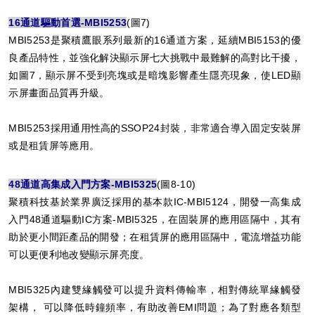
16通道驅動首選-MBI5253
(圖7)
MBI5253是聚積鷹眼系列最新的16通道方案，延續MBI5153的優
良產品特性，並強化解決顯示屏七大挑戰中最難解的高對比干擾，
如圖7，顯示屏不受到亮塊或是暗塊影響產生隱亮現象，使LED顯
示屏畫面品質再升級。
MBI5253採用通用性高的SSOP24封裝，非常適合導入固定安裝屏
或是租賃屏等應用。
48通道高集成入門方案-MBI5325
(圖8-10)
聚積科技基於業界廣泛採用的基本款IC-MBI5124，開發一高集成
入門48通道驅動IC方案-MBI5325，在固裝屏的應用區隔中，其有
助於更小間距產品的開發；在租賃屏的應用區隔中，電流增益功能
可以更便利地改變顯示屏亮度。
MBI5325內建雙緣觸發可以提升資料傳輸率，相對傳統單緣觸發
架構， 可以降低時鐘頻率，有助改善EMI問題；為了對應各類型