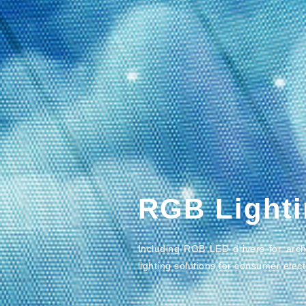
RGB Light
Including RGB LED drivers for archi
lighting solutions for consumer elect