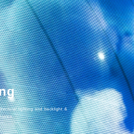
ing
tectural lighting and backlight &
ronics.