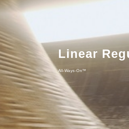
Linear Reg
All-Ways-On™