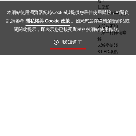
題：
1.鬼影
本網站使用瀏覽器紀錄Cookie以提供您最佳使用體驗，相關資
2.低灰白平衡色
偏
訊請參考
隱私權與 Cookie 政策
。如果您選擇繼續瀏覽網站或
3.低灰不均
關閉此提示，即表示您已接受聚積科技網站使用條款。
4.第一行掃偏暗
解
我知道了
5.漸變暗淺
6.LED壞點
7.高對比干擾
掃描設計
Up to 32-scan
07
智能節電
Dynamic
08
LED 壞點預判
09